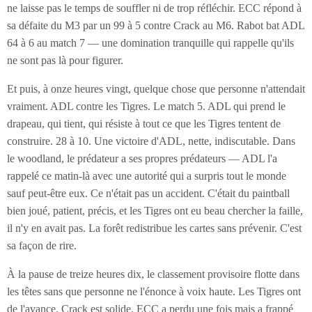
ne laisse pas le temps de souffler ni de trop réfléchir. ECC répond à
sa défaite du M3 par un 99 à 5 contre Crack au M6. Rabot bat ADL
64 à 6 au match 7 — une domination tranquille qui rappelle qu'ils
ne sont pas là pour figurer.
Et puis, à onze heures vingt, quelque chose que personne n'attendait
vraiment. ADL contre les Tigres. Le match 5. ADL qui prend le
drapeau, qui tient, qui résiste à tout ce que les Tigres tentent de
construire. 28 à 10. Une victoire d'ADL, nette, indiscutable. Dans
le woodland, le prédateur a ses propres prédateurs — ADL l'a
rappelé ce matin-là avec une autorité qui a surpris tout le monde
sauf peut-être eux. Ce n'était pas un accident. C'était du paintball
bien joué, patient, précis, et les Tigres ont eu beau chercher la faille,
il n'y en avait pas. La forêt redistribue les cartes sans prévenir. C'est
sa façon de rire.
À la pause de treize heures dix, le classement provisoire flotte dans
les têtes sans que personne ne l'énonce à voix haute. Les Tigres ont
de l'avance. Crack est solide. ECC a perdu une fois mais a frappé