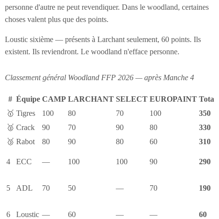
personne d'autre ne peut revendiquer. Dans le woodland, certaines
choses valent plus que des points.
Loustic sixième — présents à Larchant seulement, 60 points. Ils
existent. Ils reviendront. Le woodland n'efface personne.
Classement général Woodland FFP 2026 — après Manche 4
#
Équipe
CAMP
LARCHANT
SELECT
EUROPAINT
Total
🥇
Tigres
100
80
70
100
350
🥈
Crack
90
70
90
80
330
🥉
Rabot
80
90
80
60
310
4
ECC
—
100
100
90
290
5
ADL
70
50
—
70
190
6
Loustic
—
60
—
—
60