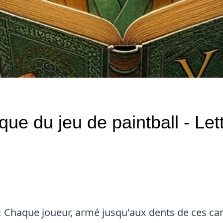
que du jeu de paintball - Let
Rédigé le 31/12/2023
greg.p.andre
Chaque joueur, armé jusqu'aux dents de ces ca
: